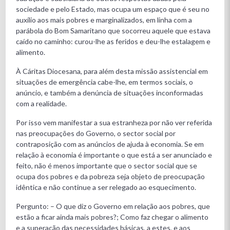
sociedade e pelo Estado, mas ocupa um espaço que é seu no
auxílio aos mais pobres e marginalizados, em linha com a
parábola do Bom Samaritano que socorreu aquele que estava
caído no caminho: curou-lhe as feridos e deu-lhe estalagem e
alimento.
À Cáritas Diocesana, para além desta missão assistencial em
situações de emergência cabe-lhe, em termos sociais, o
anúncio, e também a denúncia de situações inconformadas
com a realidade.
Por isso vem manifestar a sua estranheza por não ver referida
nas preocupações do Governo, o sector social por
contraposição com as anúncios de ajuda à economia. Se em
relação à economia é importante o que está a ser anunciado e
feito, não é menos importante que o sector social que se
ocupa dos pobres e da pobreza seja objeto de preocupação
idêntica e não continue a ser relegado ao esquecimento.
Pergunto: – O que diz o Governo em relação aos pobres, que
estão a ficar ainda mais pobres?; Como faz chegar o alimento
e a superação das necessidades básicas, a estes, e aos