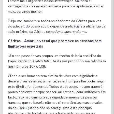
tornam mais urgente a nossa intervenção. Saliento a
vantagem da cooperação em rede para nos ajudarmos a amar
mais, servindo melhor.
Dirijo-me, também, a todos os doadores da Cáritas para vos
agradecer: do vosso apoio depende a eficácia e a eficiência da
ação próxima da Cáritas como
Amor que transforma.
Cáritas – Amor universal que promove as pessoas com
limitações especiais
Já o ano passado vos propus um trecho da bela encíclica do
Papa Francisco,
Fratelli tutti
. Desta vez proponho-me retomá-la
nos números 107 e 108:
«Todo o ser humano tem direito de viver com dignidade e
desenvolver-se integralmente, e nenhum país lhe pode negar
este direito fundamental. Todos o possuem, mesmo quem é
pouco eficiente porque nasceu ou cresceu com limitações. De
facto, isto não diminui a sua dignidade imensa de pessoa
humana, que se baseia, não nas circunstâncias, mas no valor
do seu ser. Quando não se salvaguarda este princípio
elementar, não há futuro para a fraternidade nem para a