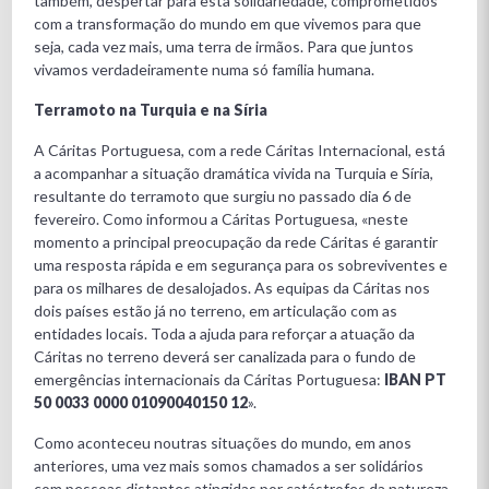
também, despertar para esta solidariedade, comprometidos
com a transformação do mundo em que vivemos para que
seja, cada vez mais, uma terra de irmãos. Para que juntos
vivamos verdadeiramente numa só família humana.
Terramoto na Turquia e na Síria
A Cáritas Portuguesa, com a rede Cáritas Internacional, está
a acompanhar a situação dramática vivida na Turquia e Síria,
resultante do terramoto que surgiu no passado dia 6 de
fevereiro. Como informou a Cáritas Portuguesa, «neste
momento a principal preocupação da rede Cáritas é garantir
uma resposta rápida e em segurança para os sobreviventes e
para os milhares de desalojados. As equipas da Cáritas nos
dois países estão já no terreno, em articulação com as
entidades locais. Toda a ajuda para reforçar a atuação da
Cáritas no terreno deverá ser canalizada para o fundo de
emergências internacionais da Cáritas Portuguesa:
IBAN PT
50 0033 0000 01090040150 12
».
Como aconteceu noutras situações do mundo, em anos
anteriores, uma vez mais somos chamados a ser solidários
com pessoas distantes atingidas por catástrofes da natureza.