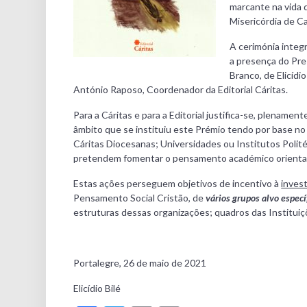
marcante na vida 
Misericórdia de Ca
A cerimónia integ
a presença do Pre
Branco, de Elicídi
António Raposo, Coordenador da Editorial Cáritas.
Para a Cáritas e para a Editorial justifica-se, plename
âmbito que se instituiu este Prémio tendo por base no 
Cáritas Diocesanas; Universidades ou Institutos Polité
pretendem fomentar o pensamento académico orienta
Estas ações perseguem objetivos de incentivo à
inves
Pensamento Social Cristão, de
vários grupos alvo especí
estruturas dessas organizações; quadros das Instituiçõ
Portalegre, 26 de maio de 2021
Elicídio Bilé