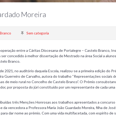
uardado Moreira
 Branco
Sem categoria
operação entre a Cáritas Diocesana de Portalegre – Castelo Branco, Inst
a ser concedido à melhor dissertação de Mestrado na área Social a aluno
stelo Branco.
 de 2021, no auditório daquela Escola, realizou-se a primeira edição do
eira Guerreiro de Carvalho, autora do trabalho “Representações sociais d
as de meio rural no Concelho de Castelo Branco”. O Prémio consubstancia
dor, por proposta do júri constituído por um representante de cada uma
buídas três Menções Honrosas aos trabalhos apresentados a concurso 
se da vencedora a Professora Maria João Guardado Moreira, filha de Jos
 para dar nome ao prémio. Com uma vida multifacetada, com espírito de 