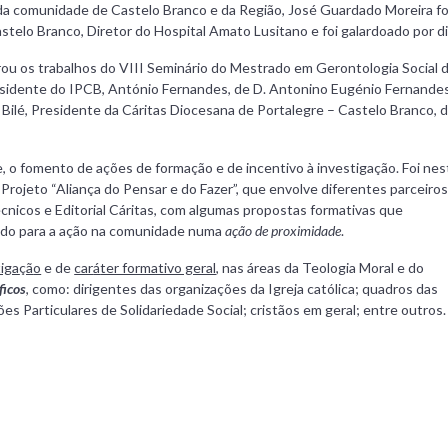
da comunidade de Castelo Branco e da Região, José Guardado Moreira foi
stelo Branco, Diretor do Hospital Amato Lusitano e foi galardoado por di
rou os trabalhos do VIII Seminário do Mestrado em Gerontologia Social
sidente do IPCB, António Fernandes, de D. Antonino Eugénio Fernandes 
o Bilé, Presidente da Cáritas Diocesana de Portalegre – Castelo Branco, 
nte, o fomento de ações de formação e de incentivo à investigação. Foi nes
Projeto “Aliança do Pensar e do Fazer”, que envolve diferentes parceiros
cnicos e Editorial Cáritas, com algumas propostas formativas que
do para a ação na comunidade numa
ação de proximidade
.
tiga
çã
o
e de
car
á
ter formativo geral
, nas áreas da Teologia Moral e do
ficos
, como: dirigentes das organizações da Igreja católica; quadros das
es Particulares de Solidariedade Social; cristãos em geral; entre outros.