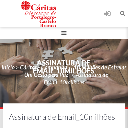
ASSINATURA DE
Início
>
Cáritas - Campanha - “10 Milhões de Estrelas
EMAIL_10MILHÕES
– Um Gesto pela Paz”
>
Assinatura de
Email_10milhões
Assinatura de Email_10milhões