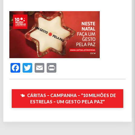
Facebook
Twitter
Email
Print
CÁRITAS – CAMPANHA – “10 MILHÕES DE
ESTRELAS – UM GESTO PELA PAZ”