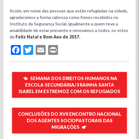
Assim, em nome das pessoas que estão refugiadas na cidade,
agradecemos a forma calorosa como fomos recebidos no
Instituto da Segurança Social, igualmente a quem teve a
amabilidade de estar presente e renovamos a todos, os votos
de
Feliz Natal e Bom Ano de 2017.
Facebook
Twitter
Email
Print
SEMANA DOS DIREITOS HUMANOS NA
ESCOLA SECUNDÁRIA/3 RAINHA SANTA
ISABEL EM ESTREMOZ COM OS REFUGIADOS
CONCLUSÕES DO XVII ENCONTRO NACIONAL
DOS AGENTES SOCIOPASTORAIS DAS
MIGRAÇÕES