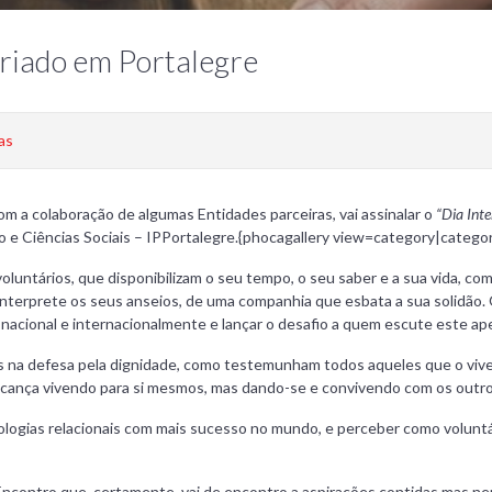
ariado em Portalegre
as
m a colaboração de algumas Entidades parceiras, vai assinalar o
“Dia Inte
o e Ciências Sociais – IPPortalegre.{phocagallery view=category|categ
untários, que disponibilizam o seu tempo, o seu saber e a sua vida, com
interprete os seus anseios, de uma companhia que esbata a sua solidão.
acional e internacionalmente e lançar o desafio a quem escute este apel
na defesa pela dignidade, como testemunham todos aqueles que o vivem
alcança vivendo para si mesmos, mas dando-se e convivendo com os out
logias relacionais com mais sucesso no mundo, e perceber como voluntá
Encontro que, certamente, vai de encontro a aspirações contidas mas n